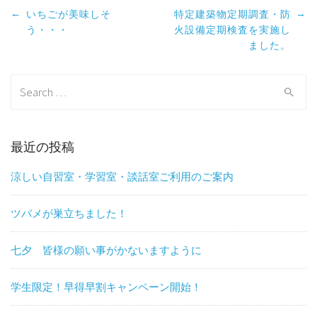
Post
←
→
いちごが美味しそ
特定建築物定期調査・防
navigation
う・・・
火設備定期検査を実施し
ました。
Search
for:
最近の投稿
涼しい自習室・学習室・談話室ご利用のご案内
ツバメが巣立ちました！
七夕 皆様の願い事がかないますように
学生限定！早得早割キャンペーン開始！