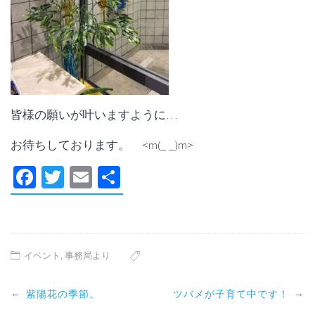
皆様の願いが叶いますように…
お待ちしております。 <m(_ _)m>
Facebook
Twitter
Email
共
有
イベント
,
事務局より
Post
←
→
紫陽花の季節。
ツバメが子育て中です！
navigation