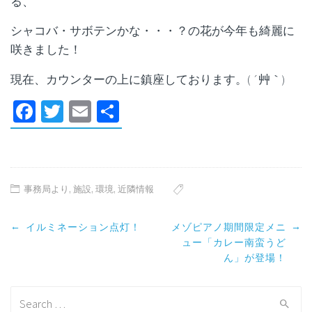
る、
シャコバ・サボテンかな・・・？の花が今年も綺麗に
咲きました！
現在、カウンターの上に鎮座しております。( ´艸｀)
Facebook
Twitter
Email
共
有
事務局より
,
施設
,
環境
,
近隣情報
Post
←
→
イルミネーション点灯！
メゾピアノ期間限定メニ
navigation
ュー「カレー南蛮うど
ん」が登場！
Search