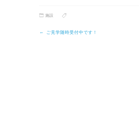
施設
Post
←
ご見学随時受付中です！
navigation