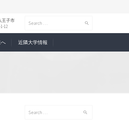
八王子市
Search
-12
様へ
近隣大学情報
for:
Search
for: