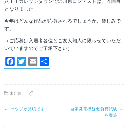
八王子カレッジタウンでの川柳コンテストは、４回目
となりました。
今年はどんな作品が応募されるでしょうか、楽しみで
す。
（ご応募は入居者各位とご友人知人に限らせていただ
いていますのでご了承下さい）
Facebook
Twitter
Email
共
有
未分類
Post
←
→
ツツジが見頃です！
自家発電機疑似負荷試験
navigation
を実施