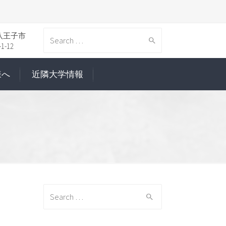
八王子市
Search
-12
様へ
近隣大学情報
for:
Search
for: