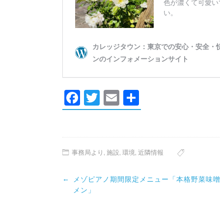
Facebook
Twitter
Email
共
有
事務局より
,
施設
,
環境
,
近隣情報
Post
←
メゾピアノ期間限定メニュー「本格野菜味
navigation
メン」