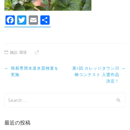
Facebook
Twitter
Email
共
有
施設
,
環境
Post
←
→
簡易専用水道水質検査を
第4回 カレッジタウン川
navigation
実施
柳コンテスト 入選作品
決定！
Search
for:
最近の投稿