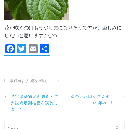
花が咲くのはもう少し先になりそうですが、楽しみに
したいと思います(*^_^*)
Facebook
Twitter
Email
共
有
事務局より
,
施設
,
環境
Post
←
→
特定建築物定期調査・防
黄色いお口が見えました
navigation
火設備定期検査を実施し
2022年VER！！
ました。
Search