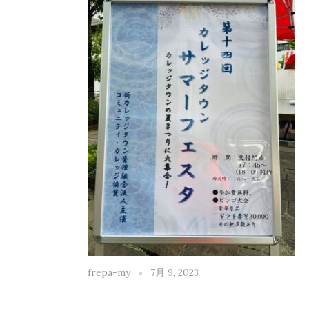
frepa-my
7月 9, 2023