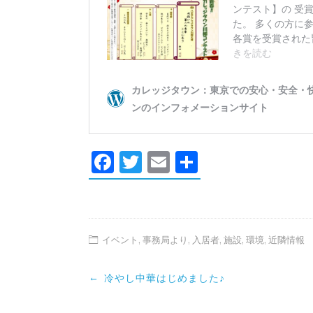
Facebook
Twitter
Email
共
有
イベント
,
事務局より
,
入居者
,
施設
,
環境
,
近隣情報
Post
←
冷やし中華はじめました♪
navigation