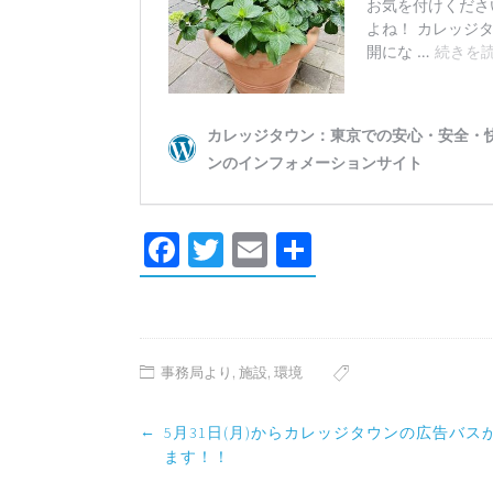
Facebook
Twitter
Email
共
有
事務局より
,
施設
,
環境
Post
←
5月31日(月)からカレッジタウンの広告バス
navigation
ます！！