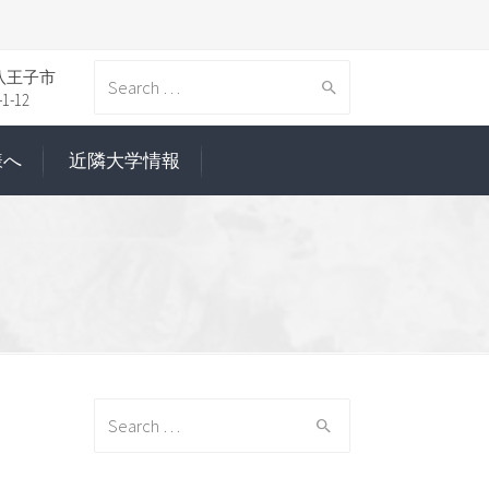
八王子市
Search
-12
様へ
近隣大学情報
for:
Search
for: