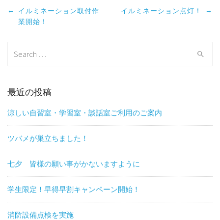
Post
←
→
イルミネーション取付作
イルミネーション点灯！
navigation
業開始！
Search
for:
最近の投稿
涼しい自習室・学習室・談話室ご利用のご案内
ツバメが巣立ちました！
七夕 皆様の願い事がかないますように
学生限定！早得早割キャンペーン開始！
消防設備点検を実施